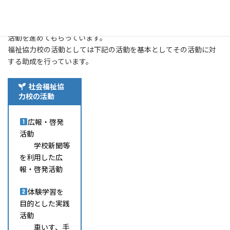
杉戸町内にある公私立保育園・幼稚園、公立小学校・中学校を社
会福祉協力校として指定し、社会福祉への理解と関心を高め、福
祉の裾野を広げる
活動を進めてもらっています。
福祉協力校の活動としては下記の活動を基本としてその活動に対
する助成を行っています。
社会福祉協
力校の活動
広報・啓発
活動
学校新聞等
を利用した広
報・啓発活動
体験学習を
目的とした実践
活動
車いす、手