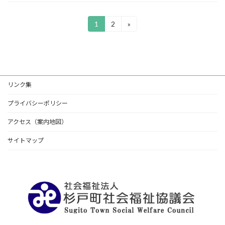
投
1
2
»
固
固
定
定
稿
ペ
ペ
ー
ー
の
ジ
ジ
ペ
リンク集
ー
プライバシーポリシー
ジ
アクセス（案内地図）
送
り
サイトマップ