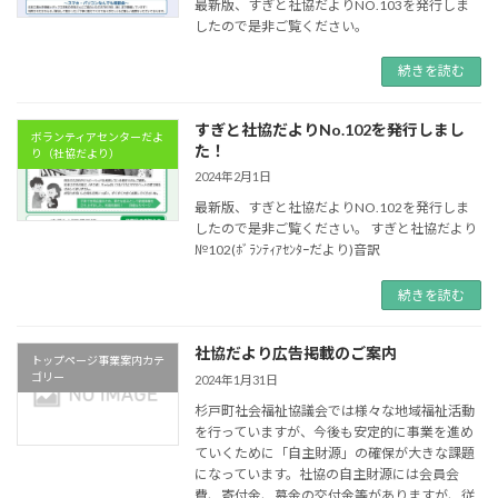
最新版、すぎと社協だよりNO.103を発行しま
したので是非ご覧ください。
続きを読む
すぎと社協だよりNo.102を発行しまし
ボランティアセンターだよ
た！
り（社協だより）
2024年2月1日
最新版、すぎと社協だよりNO.102を発行しま
したので是非ご覧ください。 すぎと社協だより
№102(ﾎﾞﾗﾝﾃｨｱｾﾝﾀｰだより)音訳
続きを読む
社協だより広告掲載のご案内
トップページ事業案内カテ
ゴリー
2024年1月31日
杉戸町社会福祉協議会では様々な地域福祉活動
を行っていますが、今後も安定的に事業を進め
ていくために「自主財源」の確保が大きな課題
になっています。社協の自主財源には会員会
費、寄付金、募金の交付金等がありますが、従