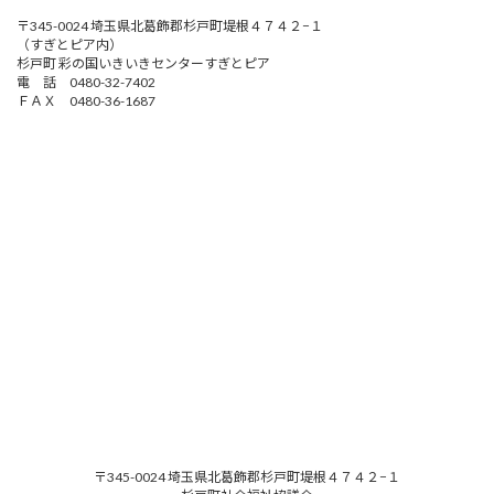
〒345-0024 埼玉県北葛飾郡杉戸町堤根４７４２−１
（すぎとピア内）
杉戸町 彩の国いきいきセンターすぎとピア
電 話 0480-32-7402
ＦＡＸ 0480-36-1687
〒345-0024 埼玉県北葛飾郡杉戸町堤根４７４２−１