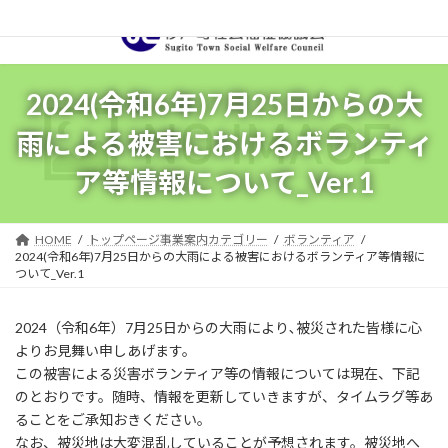
コ
ナ
ン
ビ
テ
ゲ
ン
ー
ツ
シ
2024(令和6年)7月25日からの大
へ
ョ
ス
ン
雨による被害におけるボランティ
キ
に
ッ
移
ア等情報について_Ver.1
プ
動
HOME
トップページ事業案内カテゴリー
ボランティア
2024(令和6年)7月25日からの大雨による被害におけるボランティア等情報に
ついて_Ver.1
2024（令和6年）7月25日からの大雨により､被災された皆様に心
よりお見舞い申しあげます。
この被害による災害ボランティア等の情報については現在、下記
のとおりです。随時、情報を更新していきますが、タイムラグ等あ
ることをご承知おきください。
なお、被災地は大変混乱していることが予想されます。被災地へ