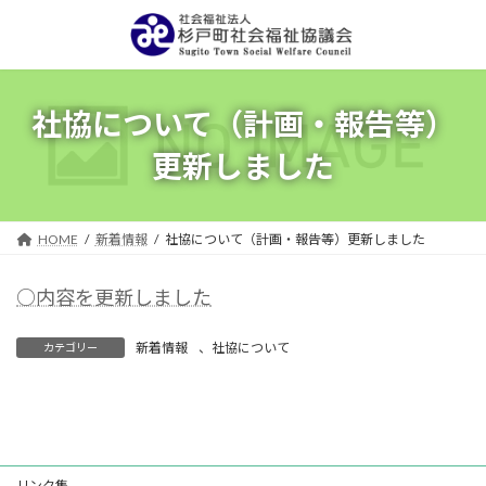
コ
ナ
ン
ビ
テ
ゲ
ン
ー
ツ
シ
社協について（計画・報告等）
へ
ョ
ス
ン
更新しました
キ
に
ッ
移
プ
動
HOME
新着情報
社協について（計画・報告等）更新しました
○内容を更新しました
新着情報
、
社協について
カテゴリー
リンク集