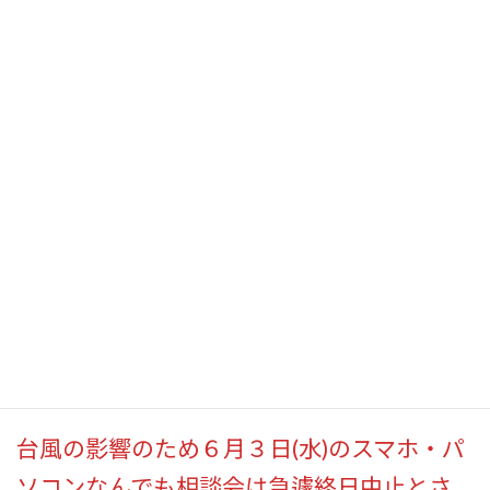
コ
ナ
ン
ビ
テ
ゲ
ン
ー
ツ
シ
スマホ・パソコンなんでも相談会
へ
ョ
ス
ン
6/3(水)中止のお知らせ
キ
に
ッ
移
プ
動
HOME
トップページ事業案内カテゴリー
すぎとピア
スマホ・パソコンなんでも相談会6/3(水)中止のお知らせ
平素より当事業にご参加いただきまして誠
にありがとうございます。
台風の影響のため６月３日(水)のスマホ・パ
ソコンなんでも相談会は急遽終日中止とさ