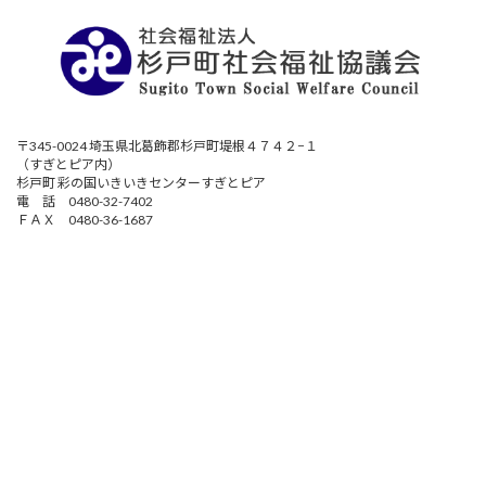
〒345-0024 埼玉県北葛飾郡杉戸町堤根４７４２−１
（すぎとピア内）
杉戸町 彩の国いきいきセンターすぎとピア
電 話 0480-32-7402
ＦＡＸ 0480-36-1687