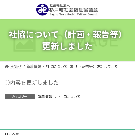
コ
ナ
ン
ビ
テ
ゲ
ン
ー
ツ
シ
社協について（計画・報告等）
へ
ョ
ス
ン
更新しました
キ
に
ッ
移
プ
動
HOME
新着情報
社協について（計画・報告等）更新しました
○内容を更新しました
新着情報
、
社協について
カテゴリー
リンク集