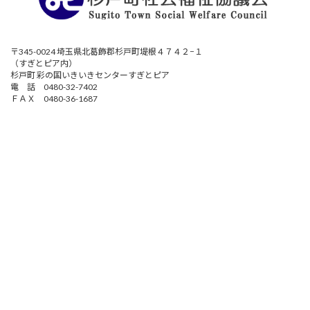
〒345-0024 埼玉県北葛飾郡杉戸町堤根４７４２−１
（すぎとピア内）
杉戸町 彩の国いきいきセンターすぎとピア
電 話 0480-32-7402
ＦＡＸ 0480-36-1687