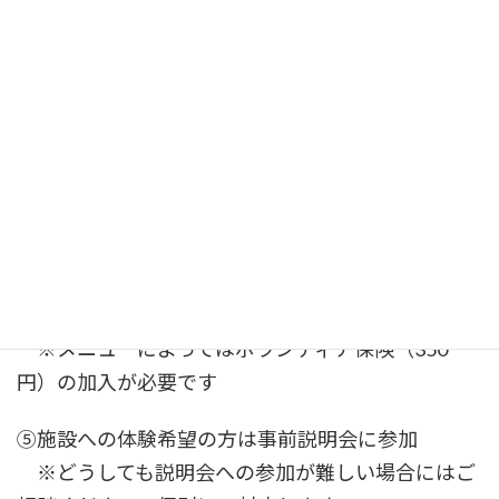
※この時点では仮申込みとなりますので、③の手
順にお進みください
③杉戸町社協窓口で本申込み（申込カードの提出が
必須）
※「申込カード」は下部よりダウンロード、また
は杉戸町社協にございます
※
未成年の方は保護者の同意（サイン）が必要で
す
④社協より必要書類のお渡し
※メニューによってはボランティア保険（350
円）の加入が必要です
⑤施設への体験希望の方は事前説明会に参加
※どうしても説明会への参加が難しい場合にはご